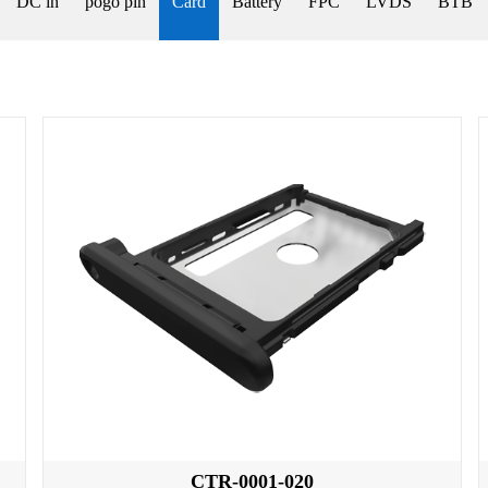
DC in
pogo pin
Card
Battery
FPC
LVDS
BTB
CTR-0001-020