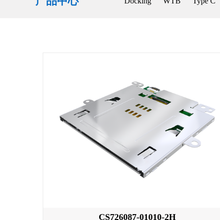
产品中心
Docking
WTB
Type C
CS726087-01010-2H