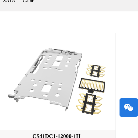
SATA
Cable
CS41DC1-12000-1H