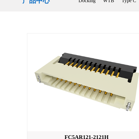
产品中心
Docking
WTB
Type C
FC5AR121-2121H