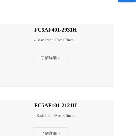
FC5AF401-2931H
- Basic Info.: ·Pitch:0.5mm ...
了解详细 >