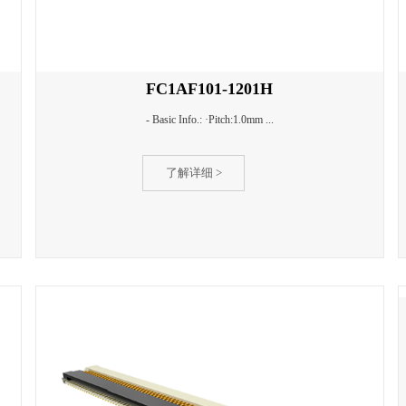
FC1AF101-1201H
- Basic Info.: ·Pitch:1.0mm ...
了解详细 >