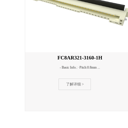
FC8AR321-3160-1H
- Basic Info.: ·Pitch:0.8mm ...
了解详细 >