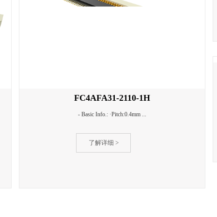
FC4AFA31-2110-1H
- Basic Info.: ·Pitch:0.4mm ...
了解详细 >