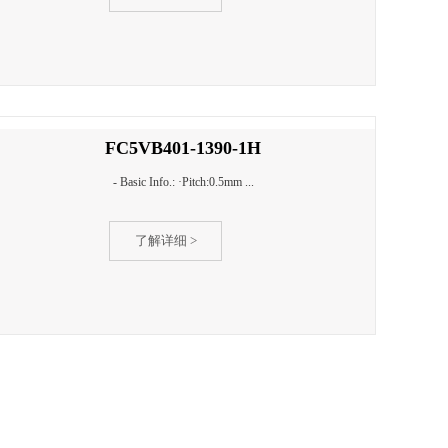
FC5AF101-2121H
- Basic Info.: ·Pitch:0.5mm ...
了解详细 >