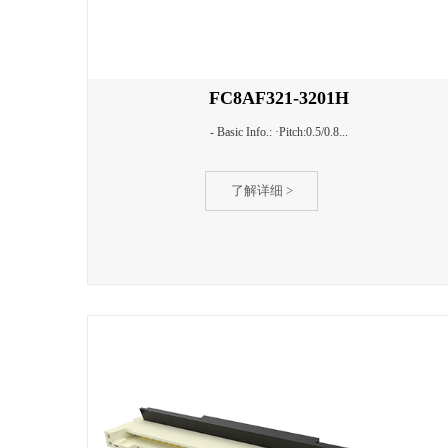
FC8AF321-3201H
- Basic Info.: ·Pitch:0.5/0.8...
了解详细 >