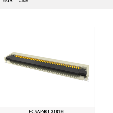
SATA
Cable
FC5AF401-3181H