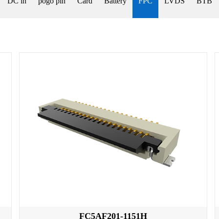
DC in
pogo pin
Card
Battery
FPC
LVDS
BTB
FC5AF201-1151H